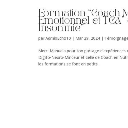
Formation “Coach 
Emotionnel et TCA” 
Insomnie”
par
AdminEcho10
|
Mar 29, 2024
|
Témoignag
Merci Manuela pour ton partage d’expériences et t
Digito-Neuro-Minceur et celle de Coach en Nutr
les formations se font en petits...