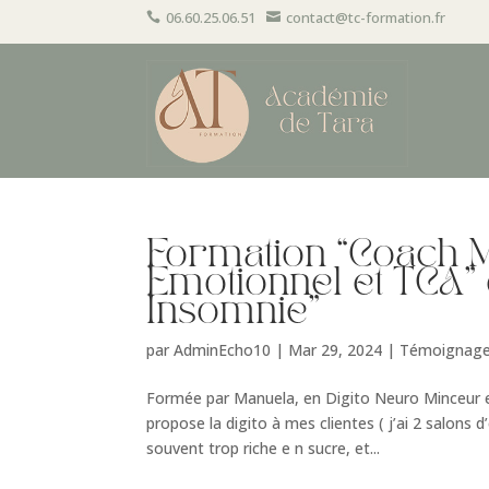
06.60.25.06.51
contact@tc-formation.fr


Formation “Coach 
Emotionnel et TCA” 
Insomnie”
par
AdminEcho10
|
Mar 29, 2024
|
Témoignag
Formée par Manuela, en Digito Neuro Minceur 
propose la digito à mes clientes ( j’ai 2 salons
souvent trop riche e n sucre, et...