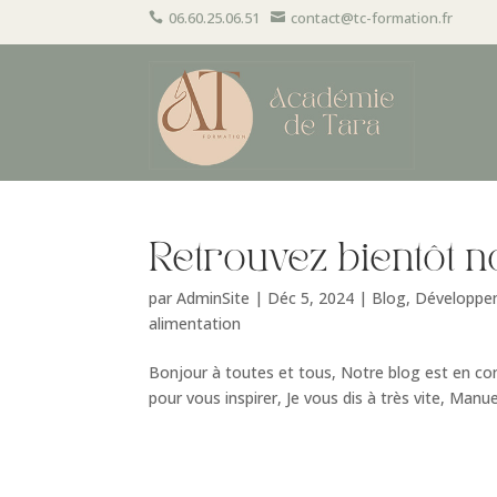
06.60.25.06.51
contact@tc-formation.fr


Retrouvez bientôt no
par
AdminSite
|
Déc 5, 2024
|
Blog
,
Développe
alimentation
Bonjour à toutes et tous, Notre blog est en con
pour vous inspirer, Je vous dis à très vite, Manu