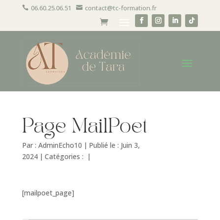
06.60.25.06.51
contact@tc-formation.fr


Page MailPoet
Par :
AdminEcho10
|
Publié le : Juin 3,
2024
|
Catégories :
|
[mailpoet_page]