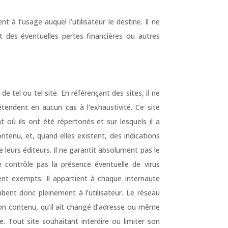
à l’usage auquel l’utilisateur le destine. Il ne
 des éventuelles pertes financières ou autres
 tel ou tel site. En référençant des sites, il ne
étendent en aucun cas à l’exhaustivité. Ce site
où ils ont été répertoriés et sur lesquels il a
ontenu, et, quand elles existent, des indications
e leurs éditeurs. Il ne garantit absolument pas le
 contrôle pas la présence éventuelle de virus
ent exempts. Il appartient à chaque internaute
ombent donc pleinement à l’utilisateur. Le réseau
 son contenu, qu’il ait changé d’adresse ou même
e. Tout site souhaitant interdire ou limiter son