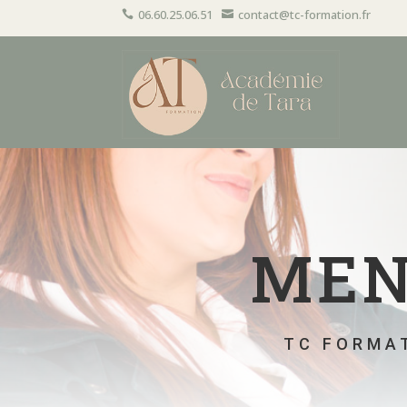
06.60.25.06.51
contact@tc-formation.fr


MEN
TC FORMAT