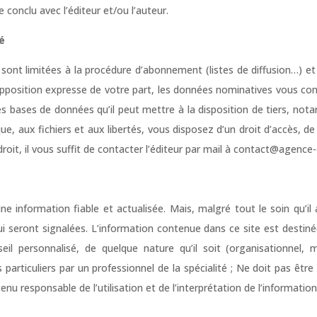
le conclu avec l’éditeur et/ou l’auteur.
té
 sont limitées à la procédure d’abonnement (listes de diffusion…) et
sition expresse de votre part, les données nominatives vous conce
s bases de données qu’il peut mettre à la disposition de tiers, no
que, aux fichiers et aux libertés, vous disposez d’un droit d’accès, d
oit, il vous suffit de contacter l’éditeur par mail à contact@agence-
 une information fiable et actualisée. Mais, malgré tout le soin qu’
ui lui seront signalées. L’information contenue dans ce site est desti
il personnalisé, de quelque nature qu’il soit (organisationnel, mark
 particuliers par un professionnel de la spécialité ; Ne doit pas être 
nu responsable de l’utilisation et de l’interprétation de l’informatio