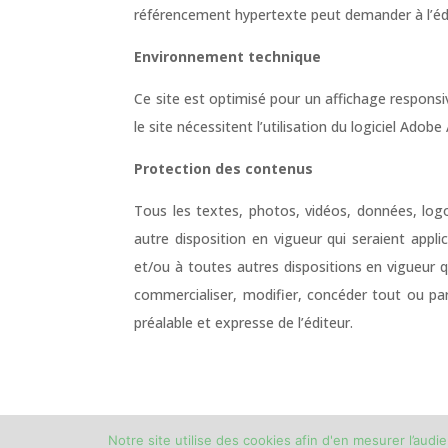
référencement hypertexte peut demander à l’édite
Environnement technique
Ce site est optimisé pour un affichage responsiv
le site nécessitent l’utilisation du logiciel Ad
Protection des contenus
Tous les textes, photos, vidéos, données, logo
autre disposition en vigueur qui seraient appli
et/ou à toutes autres dispositions en vigueur qui
commercialiser, modifier, concéder tout ou part
préalable et expresse de l’éditeur.
Notre site utilise des cookies afin d'en mesurer l’au
Copyright © 2026
Groupe écho
|
Mentions lé