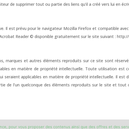
ur de supprimer tout ou partie des liens qu’il a créé vers lui en éc
e. Il est prévu pour le navigateur Mozilla Firefox et compatible avec
obe Acrobat Reader © disponible gratuitement sur le site suivant : htt
s, marques et autres éléments reproduits sur ce site sont réservé
cables en matière de propriété intellectuelle. Toute utilisation est 
 seraient applicables en matière de propriété intellectuelle. Il est d
ie de l’un quelconque des éléments reproduits sur le site et tout o
dience, pour vous proposer des contenus ainsi que des offres et des serv
gales
|
CGV
|
Protection des données