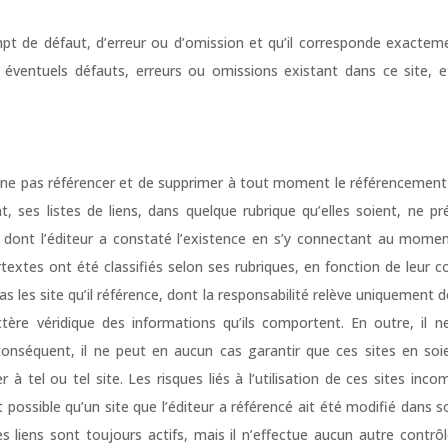
pt de défaut, d’erreur ou d’omission et qu’il corresponde exactement 
éventuels défauts, erreurs ou omissions existant dans ce site, et
 ne pas référencer et de supprimer à tout moment le référencement de
, ses listes de liens, dans quelque rubrique qu’elles soient, ne pr
dont l’éditeur a constaté l’existence en s’y connectant au moment 
rtextes ont été classifiés selon ses rubriques, en fonction de leur c
pas les site qu’il référence, dont la responsabilité relève uniquement d
ère véridique des informations qu’ils comportent. En outre, il ne
 conséquent, il ne peut en aucun cas garantir que ces sites en soi
r à tel ou tel site. Les risques liés à l’utilisation de ces sites inc
 possible qu’un site que l’éditeur a référencé ait été modifié dans
es liens sont toujours actifs, mais il n’effectue aucun autre contrôl