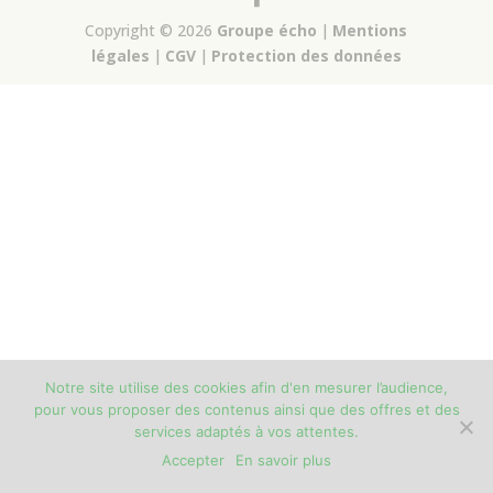
Copyright © 2026
Groupe écho
|
Mentions
légales
|
CGV
|
Protection des données
Notre site utilise des cookies afin d'en mesurer l’audience,
pour vous proposer des contenus ainsi que des offres et des
services adaptés à vos attentes.
Accepter
En savoir plus