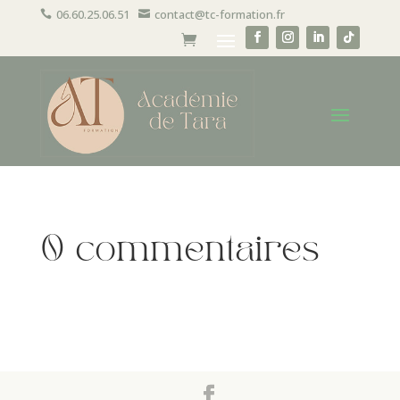
06.60.25.06.51
contact@tc-formation.fr


0 commentaires